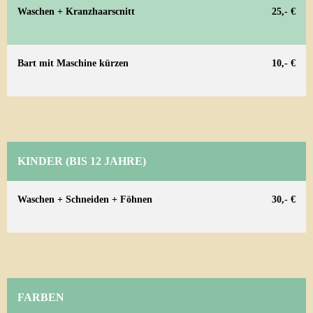
Waschen + Kranzhaarscnitt
25,- €
Bart mit Maschine kürzen
10,- €
KINDER (BIS 12 JAHRE)
Waschen + Schneiden + Föhnen
30,- €
FARBEN